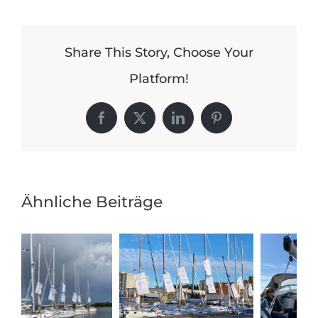
5:
Leba
(PL)
Share This Story, Choose Your
–
Platform!
Kleipeda
(LT)
Facebook
X
LinkedIn
Pinterest
Ähnliche Beiträge