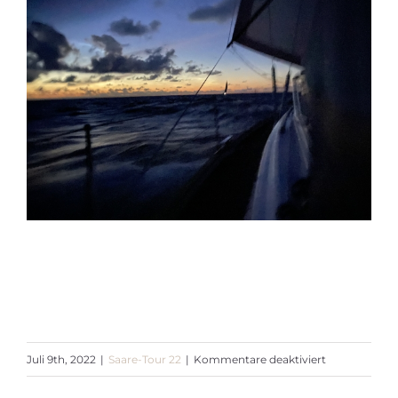
für
Juli 9th, 2022
|
Saare-Tour 22
|
Kommentare deaktiviert
Etappe