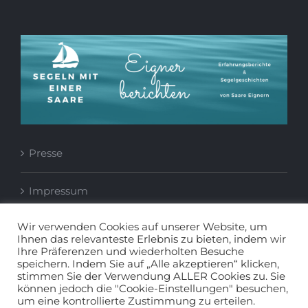
Presse
Impressum
Wir verwenden Cookies auf unserer Website, um
Datenschutzerklärung
Ihnen das relevanteste Erlebnis zu bieten, indem wir
Ihre Präferenzen und wiederholten Besuche
speichern. Indem Sie auf „Alle akzeptieren“ klicken,
stimmen Sie der Verwendung ALLER Cookies zu. Sie
können jedoch die "Cookie-Einstellungen" besuchen,
um eine kontrollierte Zustimmung zu erteilen.