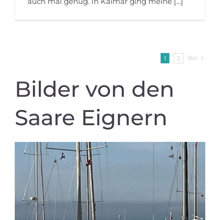
auch mal genug. In Kalmar ging meine [...]
Vor
1
2
Bilder von den
Saare Eignern