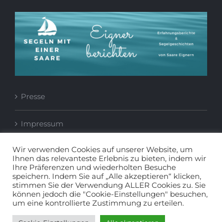
Presse
Impressum
Wir verwenden Cookies auf unserer Website, um
Datenschutzerklärung
Ihnen das relevanteste Erlebnis zu bieten, indem wir
Ihre Präferenzen und wiederholten Besuche
speichern. Indem Sie auf „Alle akzeptieren“ klicken,
stimmen Sie der Verwendung ALLER Cookies zu. Sie
können jedoch die "Cookie-Einstellungen" besuchen,
um eine kontrollierte Zustimmung zu erteilen.
© Copyright
2026 | All Rights Reserved - Yachtsport Eckernförde