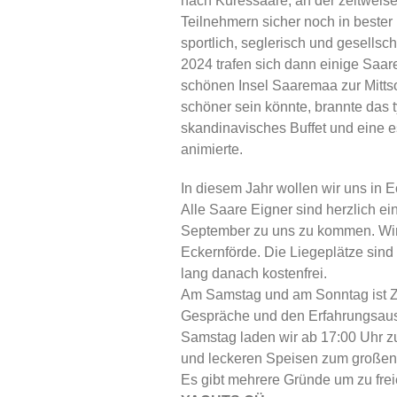
nach Kuressaare, an der zeitweise
Teilnehmern sicher noch in beste
sportlich, seglerisch und gesellsc
2024 trafen sich dann einige Saar
schönen Insel Saaremaa zur Mitts
schöner sein könnte, brannte das t
skandinavisches Buffet und eine e
animierte.
In diesem Jahr wollen wir uns in Ec
Alle Saare Eigner sind herzlich 
September zu uns zu kommen. Wir 
Eckernförde. Die Liegeplätze sin
lang danach kostenfrei.
Am Samstag und am Sonntag ist Ze
Gespräche und den Erfahrungsaus
Samstag laden wir ab 17:00 Uhr z
und leckeren Speisen zum großen 
Es gibt mehrere Gründe um zu fre