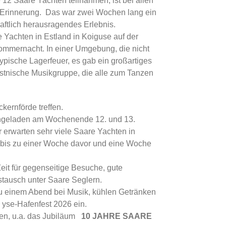
 12 Saare Yachten teilnahmen, ist bei allen
r Erinnerung. Das war zwei Wochen lang ein
haftlich herausragendes Erlebnis.
e Yachten in Estland in Koiguse auf der
ommernacht. In einer Umgebung, die nicht
ypische Lagerfeuer, es gab ein großartiges
stnische Musikgruppe, die alle zum Tanzen
kernförde treffen.
eingeladen am Wochenende 12. und 13.
erwarten sehr viele Saare Yachten in
d bis zu einer Woche davor und eine Woche
it für gegenseitige Besuche, gute
tausch unter Saare Seglern.
u einem Abend bei Musik, kühlen Getränken
yse-Hafenfest 2026 ein.
ien, u.a. das Jubiläum
10 JAHRE SAARE