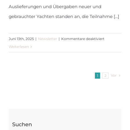
Auslieferungen und Übergaben neuer und
gebrauchter Yachten standen an, die Teilnahme [...]
für
Juni 13th, 2025
|
Newsletter
|
Kommentare deaktiviert
Newsletter
Weiterlesen
Juni
2025
Vor
1
2
Suchen