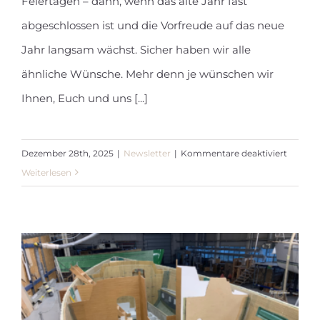
Feiertagen – dann, wenn das alte Jahr fast
abgeschlossen ist und die Vorfreude auf das neue
Jahr langsam wächst. Sicher haben wir alle
ähnliche Wünsche. Mehr denn je wünschen wir
Ihnen, Euch und uns [...]
für
Dezember 28th, 2025
|
Newsletter
|
Kommentare deaktiviert
Newslet
Weiterlesen
Dezem
2025