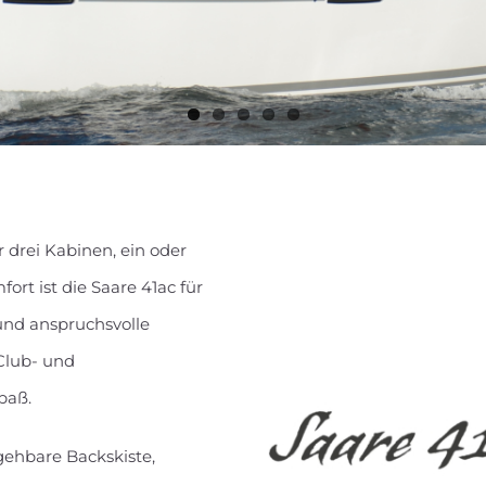
er drei Kabinen, ein oder
ort ist die Saare 41ac für
und anspruchsvolle
Club- und
paß.
gehbare Backskiste,