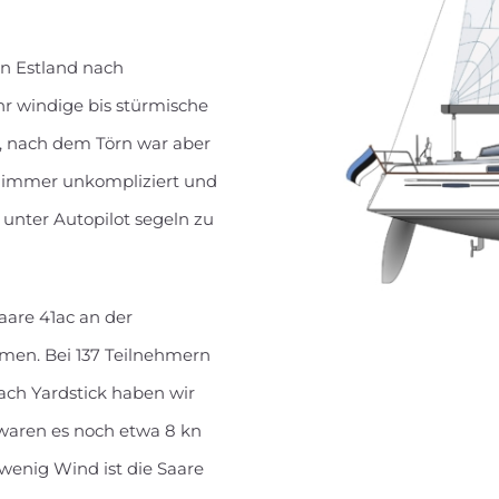
on Estland nach
hr windige bis stürmische
t, nach dem Törn war aber
r, immer unkompliziert und
unter Autopilot segeln zu
aare 41ac an der
mmen. Bei 137 Teilnehmern
nach Yardstick haben wir
 waren es noch etwa 8 kn
 wenig Wind ist die Saare