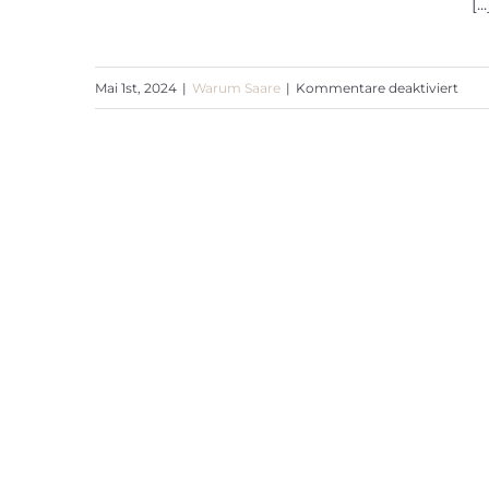
[...
Scheuerleiste
für
Mai 1st, 2024
|
Warum Saare
|
Kommentare deaktiviert
Sche