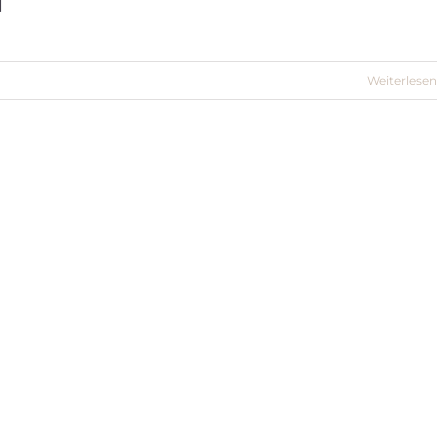
]
Weiterlesen
uerleiste