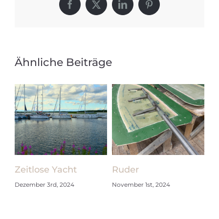
Facebook
X
LinkedIn
Pinterest
Ähnliche Beiträge
Zeitlose Yacht
Ruder
Am 
Dezember 3rd, 2024
November 1st, 2024
Saa
Juli 8