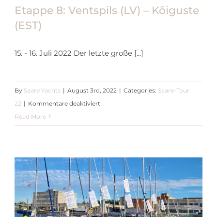
Etappe 8: Ventspils (LV) – Kõiguste
(EST)
15. - 16. Juli 2022 Der letzte große [...]
Etappe 8: Ventspils (LV) – Kõiguste
(EST)
By
Saare Yachts
|
August 3rd, 2022
|
Categories:
Saare-Tour
für
22
|
Kommentare deaktiviert
Etappe
Read More
8:
Ventspils
(LV)
–
Kõiguste
(EST)