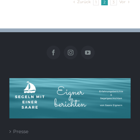
Zurück
Vor
1
2
3
–
Ventspils
(LV)
Presse