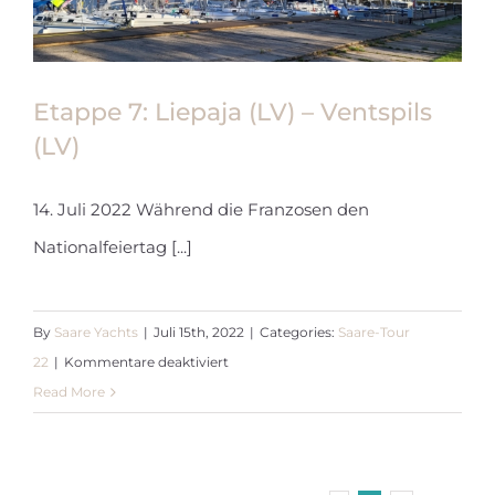
Etappe 7: Liepaja (LV) – Ventspils
(LV)
Etappe 7: Liepaja (LV) – Ventspils
14. Juli 2022 Während die Franzosen den
(LV)
Nationalfeiertag [...]
By
Saare Yachts
|
Juli 15th, 2022
|
Categories:
Saare-Tour
für
22
|
Kommentare deaktiviert
Etappe
Read More
7:
Liepaja
(LV)