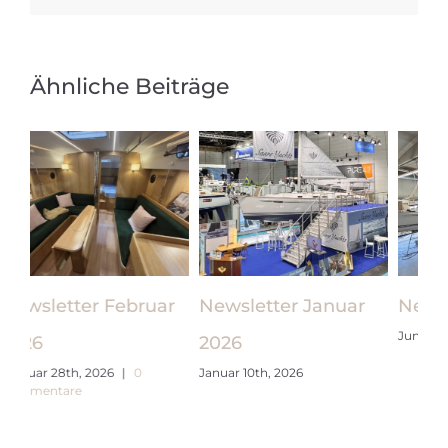
Ähnliche Beiträge
r
Newsletter Januar
Newsletter Mai 2026
Se
Juni 4th, 2026
2026
A
Januar 10th, 2026
Mai