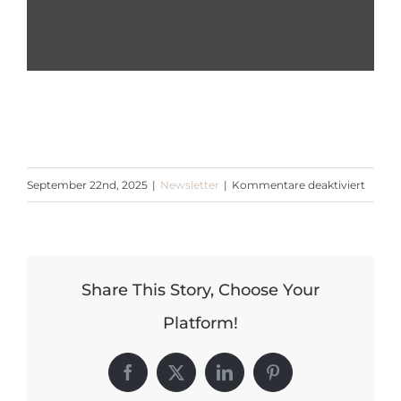
für
September 22nd, 2025
|
Newsletter
|
Kommentare deaktiviert
Newsle
Septe
2025
Share This Story, Choose Your
Platform!
Facebook
X
LinkedIn
Pinterest