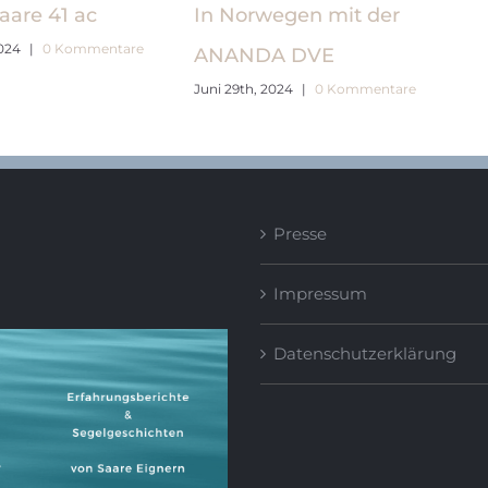
aare 41 ac
In Norwegen mit der
024
|
0 Kommentare
ANANDA DVE
Juni 29th, 2024
|
0 Kommentare
Presse
Impressum
Datenschutzerklärung