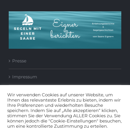
Presse
Impressum
Datenschutzerklärung
Wir verwenden Cookies auf unserer Website, um
Ihnen das relevanteste Erlebnis zu bieten, indem wir
Ihre Präferenzen und wiederholten Besuche
speichern. Indem Sie auf „Alle akzeptieren“ klicken,
stimmen Sie der Verwendung ALLER Cookies zu. Sie
können jedoch die "Cookie-Einstellungen" besuchen,
um eine kontrollierte Zustimmung zu erteilen.
© Copyright
2026 | All Rights Reserved - Yachtsport Eckernförde