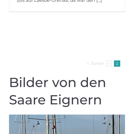
(bis auf Laesoe-Grenaa, da war den [...]
Zurück
1
2
Bilder von den
Saare Eignern