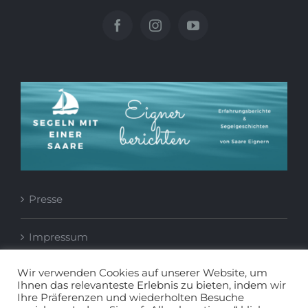
Presse
Impressum
Wir verwenden Cookies auf unserer Website, um
Datenschutzerklärung
Ihnen das relevanteste Erlebnis zu bieten, indem wir
Ihre Präferenzen und wiederholten Besuche