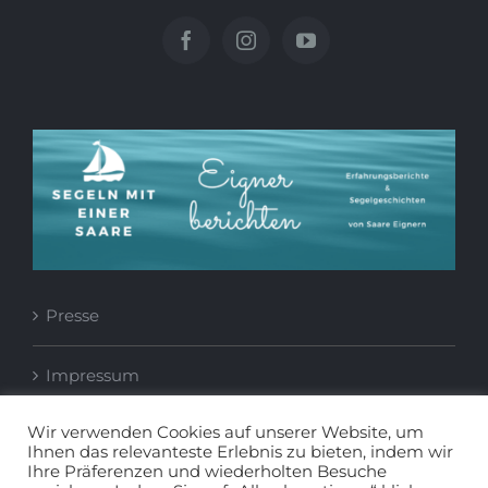
Presse
Impressum
Wir verwenden Cookies auf unserer Website, um
Datenschutzerklärung
Ihnen das relevanteste Erlebnis zu bieten, indem wir
Ihre Präferenzen und wiederholten Besuche