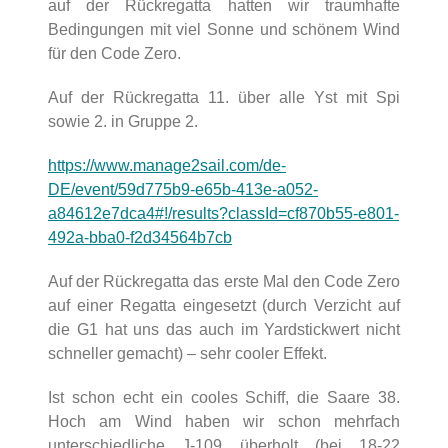
auf der Rückregatta hatten wir traumhafte
Bedingungen mit viel Sonne und schönem Wind
für den Code Zero.
Auf der Rückregatta 11. über alle Yst mit Spi
sowie 2. in Gruppe 2.
https://www.manage2sail.com/de-
DE/event/59d775b9-e65b-413e-a052-
a84612e7dca4#!/results?classId=cf870b55-e801-
492a-bba0-f2d34564b7cb
Auf der Rückregatta das erste Mal den Code Zero
auf einer Regatta eingesetzt (durch Verzicht auf
die G1 hat uns das auch im Yardstickwert nicht
schneller gemacht) – sehr cooler Effekt.
Ist schon echt ein cooles Schiff, die Saare 38.
Hoch am Wind haben wir schon mehrfach
unterschiedliche J-109 überholt (bei 18-22