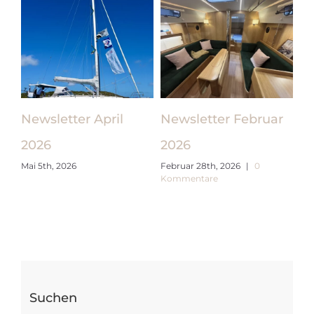
Newsletter April
Newsletter Februar
Ne
2026
2026
2
Mai 5th, 2026
Februar 28th, 2026
|
0
Jan
Kommentare
Suchen