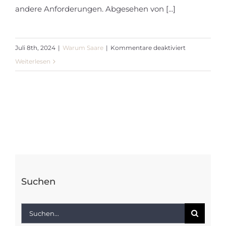
andere Anforderungen. Abgesehen von [...]
für
Juli 8th, 2024
|
Warum Saare
|
Kommentare deaktiviert
Am
Weiterlesen
Wind
Segel
auf
Saare
Yachten
Suchen
Suche