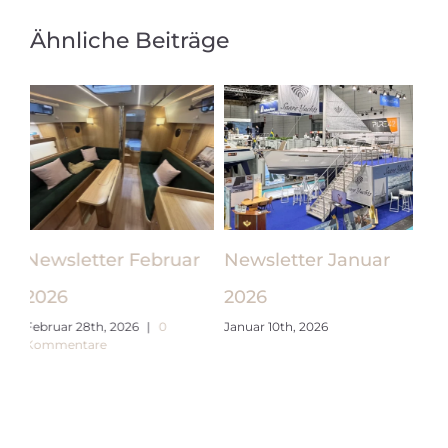
Ähnliche Beiträge
r
Newsletter Januar
Newsletter Mai 2026
Se
Juni 4th, 2026
2026
A
Januar 10th, 2026
Mai