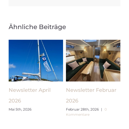
Ähnliche Beiträge
Februar
Newsletter Januar
Newsletter Mai 2
Juni 4th, 2026
2026
6
|
0
Januar 10th, 2026